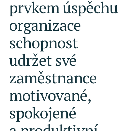
prvkem
úspěchu
organizace
schopnost
udržet
své
zaměstnance
motivované,
spokojené
a produktivní.