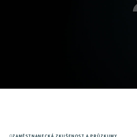
ZAMĚSTNANECKÁ ZKUŠENOST A PRŮZKUMY